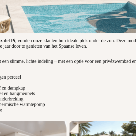
z del Pi
, vonden onze klanten hun ideale plek onder de zon. Deze mode
e jaar door te genieten van het Spaanse leven.
 een slimme, lichte indeling – met een optie voor een privézwembad en
igen perceel
f en dampkap
gel en hangmeubels
onderbreking
othermische warmtepomp
ng