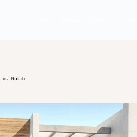
Home
Over ons
Aanbod
Doe de test
lanca Noord)