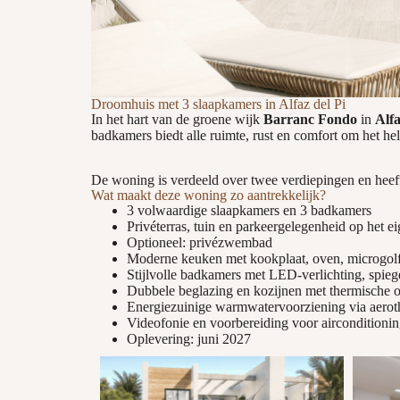
Droomhuis met 3 slaapkamers in Alfaz del Pi
In het hart van de groene wijk
Barranc Fondo
in
Alfa
badkamers biedt alle ruimte, rust en comfort om het hel
De woning is verdeeld over twee verdiepingen en heeft
Wat maakt deze woning zo aantrekkelijk?
3 volwaardige slaapkamers en 3 badkamers
Privéterras, tuin en parkeergelegenheid op het e
Optioneel: privézwembad
Moderne keuken met kookplaat, oven, microgol
Stijlvolle badkamers met LED-verlichting, spie
Dubbele beglazing en kozijnen met thermische 
Energiezuinige warmwatervoorziening via aer
Videofonie en voorbereiding voor airconditioni
Oplevering: juni 2027