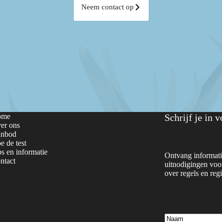
Neem contact op
ome
Schrijf je in 
er ons
nbod
e de test
ps en informatie
Ontvang informati
ntact
uitnodigingen voor
over regels en regi
Naam