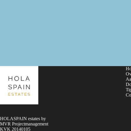
H
Ov
Aa
Do
Ti
Co
HOLASPAIN estates by
MVR Projectmanagement
KVK 20140105