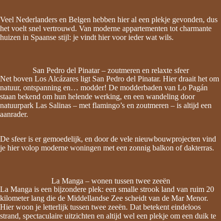
Veel Nederlanders en Belgen hebben hier al een plekje gevonden, dus
het voelt snel vertrouwd. Van moderne appartementen tot charmante
huizen in Spaanse stijl: je vindt hier voor ieder wat wils.
San Pedro del Pinatar – zoutmeren en relaxte sfeer
Net boven Los Alcázares ligt San Pedro del Pinatar. Hier draait het om
natuur, ontspanning en… modder! De modderbaden van Lo Pagán
staan bekend om hun helende werking, en een wandeling door
natuurpark Las Salinas – met flamingo’s en zoutmeren – is altijd een
aanrader.
De sfeer is er gemoedelijk, en door de vele nieuwbouwprojecten vind
je hier volop moderne woningen met een zonnig balkon of dakterras.
La Manga – wonen tussen twee zeeën
La Manga is een bijzondere plek: een smalle strook land van ruim 20
kilometer lang die de Middellandse Zee scheidt van de Mar Menor.
Hier woon je letterlijk tussen twee zeeën. Dat betekent eindeloos
strand, spectaculaire uitzichten en altijd wel een plekje om een duik te