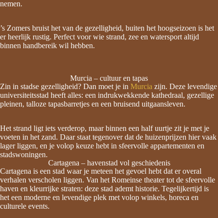
nemen.
’s Zomers bruist het van de gezelligheid, buiten het hoogseizoen is het
er heerlijk rustig. Perfect voor wie strand, zee en watersport altijd
binnen handbereik wil hebben.
Murcia – cultuur en tapas
Zin in stadse gezelligheid? Dan moet je in
Murcia
zijn. Deze levendige
universiteitsstad heeft alles: een indrukwekkende kathedraal, gezellige
pleinen, talloze tapasbarretjes en een bruisend uitgaansleven.
Het strand ligt iets verderop, maar binnen een half uurtje zit je met je
voeten in het zand. Daar staat tegenover dat de huizenprijzen hier vaak
lager liggen, en je volop keuze hebt in sfeervolle appartementen en
stadswoningen.
Cartagena – havenstad vol geschiedenis
Cartagena is een stad waar je meteen het gevoel hebt dat er overal
verhalen verscholen liggen. Van het Romeinse theater tot de sfeervolle
haven en kleurrijke straten: deze stad ademt historie. Tegelijkertijd is
het een moderne en levendige plek met volop winkels, horeca en
culturele events.