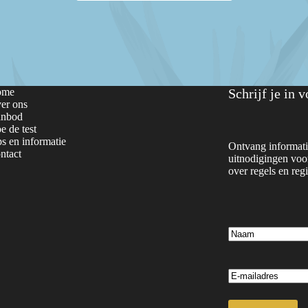
ome
Schrijf je in 
er ons
nbod
e de test
ps en informatie
Ontvang informati
ntact
uitnodigingen voor
over regels en regi
Naam
E-
mail