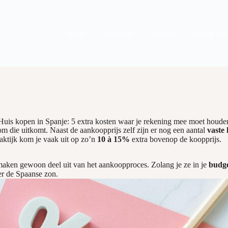
Home
Over ons
Aanbod
Doe de test
Huis kopen in Spanje: 5 extra kosten waar je rekening mee moet houde
m die uitkomt. Naast de aankoopprijs zelf zijn er nog een aantal
vaste 
aktijk kom je vaak uit op zo’n
10 à 15%
extra bovenop de koopprijs.
aken gewoon deel uit van het aankoopproces. Zolang je ze in je
budg
er de Spaanse zon.