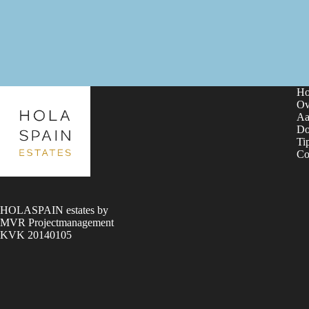
H
Ov
Aa
Do
Ti
Co
HOLASPAIN estates by
MVR Projectmanagement
KVK 20140105