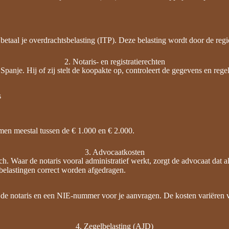
betaal je overdrachtsbelasting (ITP). Deze belasting wordt door de reg
2. Notaris- en registratierechten
Spanje. Hij of zij stelt de koopakte op, controleert de gegevens en regelt
s
en meestal tussen de € 1.000 en € 2.000.
3. Advocaatkosten
. Waar de notaris vooral administratief werkt, zorgt de advocaat dat all
f belastingen correct worden afgedragen.
e notaris en een NIE-nummer voor je aanvragen. De kosten variëren van 
4. Zegelbelasting (AJD)